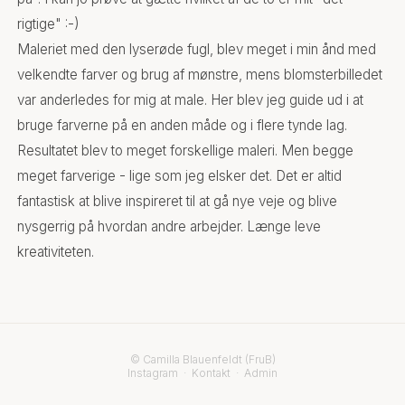
rigtige" :-)
Maleriet med den lyserøde fugl, blev meget i min ånd med
velkendte farver og brug af mønstre, mens blomsterbilledet
var anderledes for mig at male. Her blev jeg guide ud i at
bruge farverne på en anden måde og i flere tynde lag.
Resultatet blev to meget forskellige maleri. Men begge
meget farverige - lige som jeg elsker det. Det er altid
fantastisk at blive inspireret til at gå nye veje og blive
nysgerrig på hvordan andre arbejder. Længe leve
kreativiteten.
© Camilla Blauenfeldt (FruB)
Instagram
·
Kontakt
·
Admin