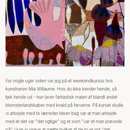
For nogle uger siden var jeg på et weekendkursus hos
kunstneren Mia Willaume. Hvis du ikke kender hende, så
tjek hende ud - hun laver fantastisk maleri af blandt andet
blomsterlandskaber med knald på farverne. På kurset skulle
vi arbejde med to lærreder.Ideen bag var at man arbejde
med et det var "det rigtige" og et som "var et man prøvede
på". I kan jo prøve at gætte hvilket af de to er mit "det