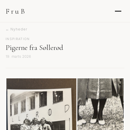
FruB
← Nyheder
INSPIRATION
Pigerne fra Søllerød
19. marts 2026